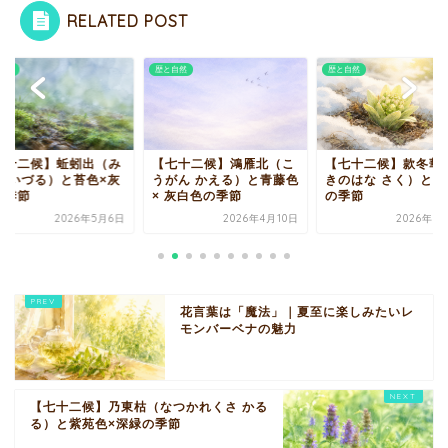
RELATED POST
自然
歴と自然
歴と自然
七十二候】蚯蚓出（み
【七十二候】鴻雁北（こ
【七十二候】款冬華
ず いづる）と苔色×灰
うがん かえる）と青藤色
きのはな さく）と若
の季節
× 灰白色の季節
の季節
2026年5月6日
2026年4月10日
2026年1
花言葉は「魔法」｜夏至に楽しみたいレ
モンバーベナの魅力
【七十二候】乃東枯（なつかれくさ かる
る）と紫苑色×深緑の季節