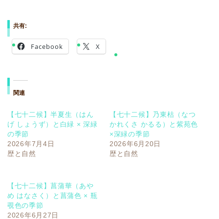
共有:
Facebook
X
関連
【七十二候】半夏生（はん
【七十二候】乃東枯（なつ
げ しょうず）と白緑 × 深緑
かれくさ かるる）と紫苑色
の季節
×深緑の季節
2026年7月4日
2026年6月20日
歴と自然
歴と自然
【七十二候】菖蒲華（あや
め はなさく）と菖蒲色 × 瓶
覗色の季節
2026年6月27日