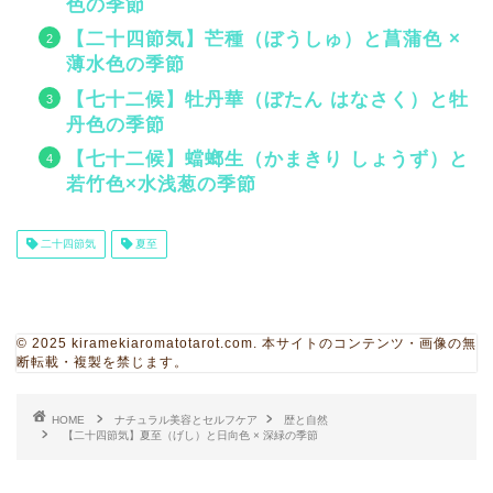
色の季節
【二十四節気】芒種（ぼうしゅ）と菖蒲色 ×
薄水色の季節
【七十二候】牡丹華（ぼたん はなさく）と牡
丹色の季節
【七十二候】蟷螂生（かまきり しょうず）と
若竹色×水浅葱の季節
二十四節気
夏至
© 2025 kiramekiaromatotarot.com. 本サイトのコンテンツ・画像の無
断転載・複製を禁じます。
HOME
ナチュラル美容とセルフケア
歴と自然
【二十四節気】夏至（げし）と日向色 × 深緑の季節