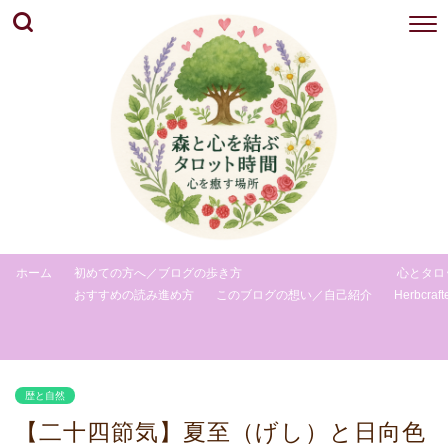
ホーム
初めての方へ／ブログの歩き方
心とタロ
おすすめの読み進め方
このブログの想い／自己紹介
Herbcraft
歴と自然
【二十四節気】夏至（げし）と日向色