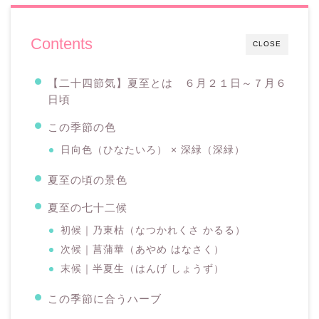
Contents
CLOSE
【二十四節気】夏至とは ６月２１日～７月６
日頃
この季節の色
日向色（ひなたいろ） × 深緑（深緑）
夏至の頃の景色
夏至の七十二候
初候｜乃東枯（なつかれくさ かるる）
次候｜菖蒲華（あやめ はなさく）
末候｜半夏生（はんげ しょうず）
この季節に合うハーブ