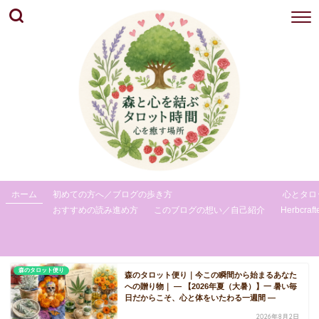
ホーム
初めての方へ／ブログの歩き方
心とタロ
おすすめの読み進め方
このブログの想い／自己紹介
Herbcraft
森のタロット便り
森のタロット便り｜今この瞬間から始まるあなた
への贈り物｜ ― 【2026年夏（大暑）】一 暑い毎
日だからこそ、心と体をいたわる一週間 ―
2026年8月2日