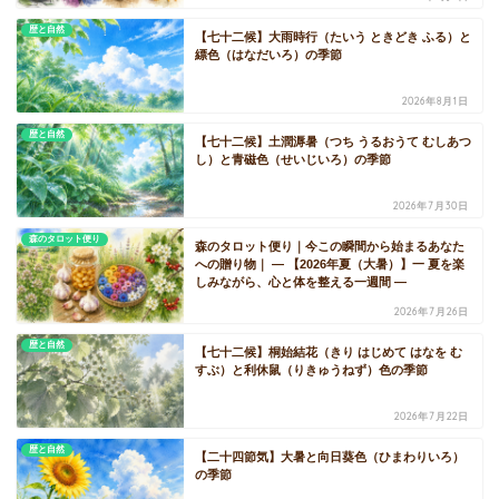
歴と自然
【七十二候】大雨時行（たいう ときどき ふる）と
縹色（はなだいろ）の季節
2026年8月1日
歴と自然
【七十二候】土潤溽暑（つち うるおうて むしあつ
し）と青磁色（せいじいろ）の季節
2026年7月30日
森のタロット便り
森のタロット便り｜今この瞬間から始まるあなた
への贈り物｜ ― 【2026年夏（大暑）】一 夏を楽
しみながら、心と体を整える一週間 ―
2026年7月26日
歴と自然
【七十二候】桐始結花（きり はじめて はなを む
すぶ）と利休鼠（りきゅうねず）色の季節
2026年7月22日
歴と自然
【二十四節気】大暑と向日葵色（ひまわりいろ）
の季節