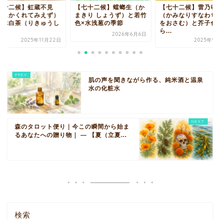
七十二候】虹蔵不見
【七十二候】蟷螂生（か
【七十二候】雷乃収
にじかくれてみえず）
まきり しょうず）と若竹
（かみなりすなわち
利休白茶（りきゅうし
色×水浅葱の季節
をおさむ）と芥子色
.
ら...
2026年6月6日
2025年11月22日
2025年9
肌の声を聞きながら作る、純米酒と温泉
水の化粧水
森のタロット便り｜今この瞬間から始ま
るあなたへの贈り物｜ ― 【夏（立夏...
検索