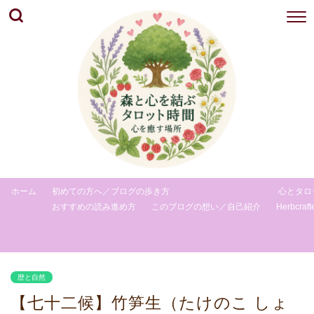
ホーム
初めての方へ／ブログの歩き方
心とタロ
おすすめの読み進め方
このブログの想い／自己紹介
Herbcraft
歴と自然
【七十二候】竹笋生（たけのこ しょ