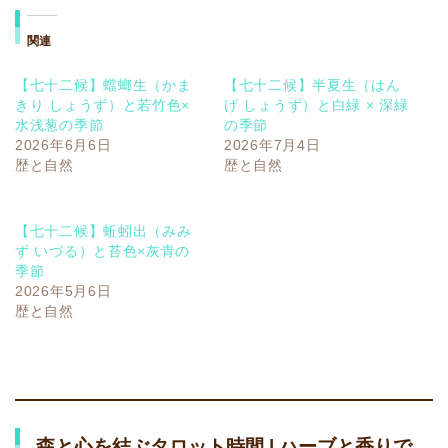
関連
【七十二候】蟷螂生（かま
【七十二候】半夏生（はん
きり しょうず）と若竹色×
げ しょうず）と白緑 × 深緑
水浅葱の季節
の季節
2026年6月6日
2026年7月4日
歴と自然
歴と自然
【七十二候】蚯蚓出（みみ
ず いづる）と苔色×灰青の
季節
2026年5月6日
歴と自然
森と心を結ぶタロット時間 | ハーブと香りで