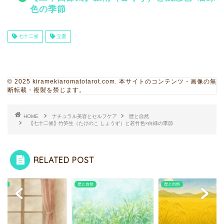
色の季節
七十二候
立夏
© 2025 kiramekiaromatotarot.com. 本サイトのコンテンツ・画像の無
断転載・複製を禁じます。
HOME
ナチュラル美容とセルフケア
歴と自然
【七十二候】竹笋生（たけのこ しょうず）と若竹色×白緑の季節
RELATED POST
自然
歴と自然
歴と自然