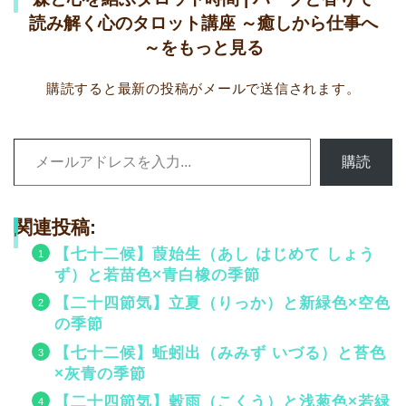
読み解く心のタロット講座 ～癒しから仕事へ
～をもっと見る
購読すると最新の投稿がメールで送信されます。
メールアドレスを入力...
購読
関連投稿:
【七十二候】葭始生（あし はじめて しょう
ず）と若苗色×青白橡の季節
【二十四節気】立夏（りっか）と新緑色×空色
の季節
【七十二候】蚯蚓出（みみず いづる）と苔色
×灰青の季節
【二十四節気】穀雨（こくう）と浅葱色×若緑